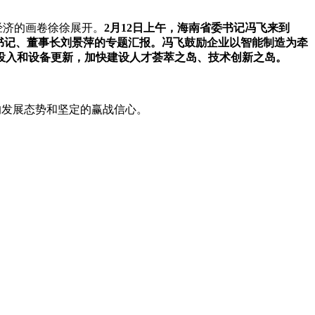
经济的画卷徐徐展开。
2月12日上午，海南省委书记冯飞来到
委书记、董事长刘景萍的专题汇报。冯飞鼓励企业以智能制造为牵
投入和设备更新，加快建设人才荟萃之岛、技术创新之岛。
的发展态势和坚定的赢战信心。