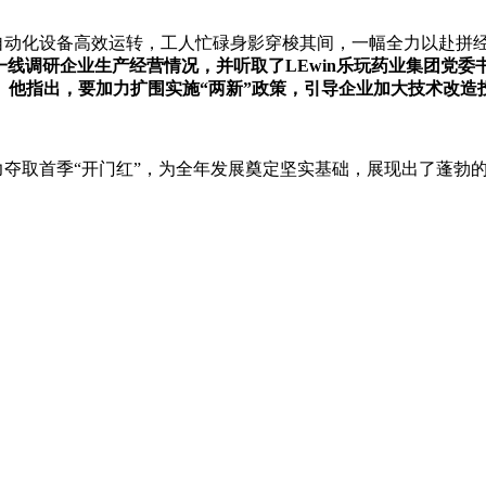
自动化设备高效运转，工人忙碌身影穿梭其间，一幅全力以赴拼
产一线调研企业生产经营情况，并听取了LEwin乐玩药业集团党
。他指出，要加力扩围实施“两新”政策，引导企业加大技术改造
夺取首季“开门红”，为全年发展奠定坚实基础，展现出了蓬勃